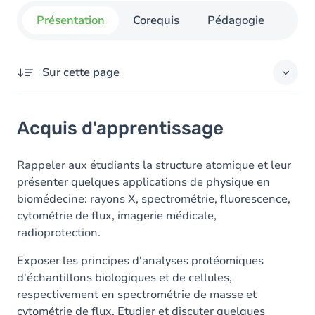
Présentation
Corequis
Pédagogie
Org
Sur cette page
Acquis d'apprentissage
Acquis d'apprentissage
Objectifs
Contenu
Rappeler aux étudiants la structure atomique et leur
présenter quelques applications de physique en
Table des matières
biomédecine: rayons X, spectrométrie, fluorescence,
cytométrie de flux, imagerie médicale,
radioprotection.
Exposer les principes d'analyses protéomiques
d'échantillons biologiques et de cellules,
respectivement en spectrométrie de masse et
cytométrie de flux. Etudier et discuter quelques