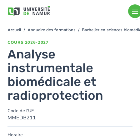
Aller au contenu principal
Aller
au
contenu
principal
Accueil
Annuaire des formations
Bachelier en sciences bioméd
You
are
COURS
2026-2027
here
Analyse
instrumentale
biomédicale et
radioprotection
Code de l'UE
MMEDB211
Horaire