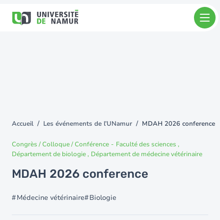
Aller au contenu principal
Aller
au
contenu
principal
Accueil
Les événements de l’UNamur
MDAH 2026 conference
You
are
Congrès / Colloque / Conférence
-
Faculté des sciences
here
Département de biologie
Département de médecine vétérinaire
MDAH 2026 conference
Médecine vétérinaire
Biologie