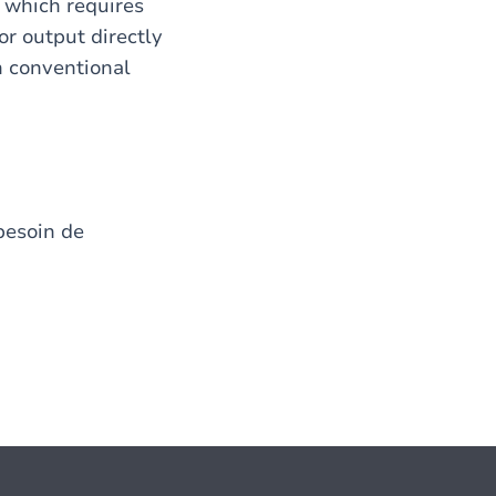
 which requires
r output directly
in conventional
besoin de