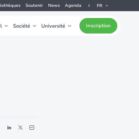
liothèques
Soutenir
News
Agenda
FR
Inscription
l
Société
Université