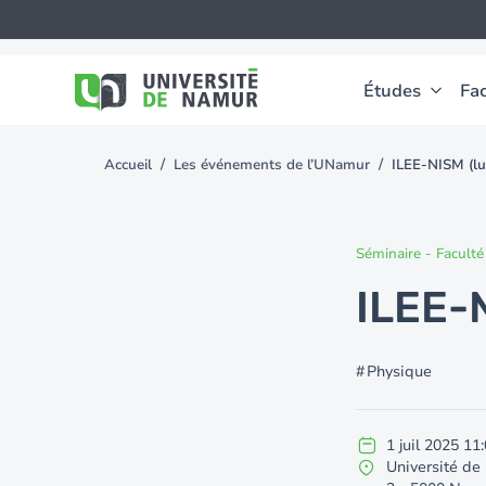
Aller au contenu principal
Aller
au
contenu
principal
Études
Fac
Accueil
Les événements de l’UNamur
ILEE-NISM (lu
You
are
here
Séminaire
-
Faculté
ILEE-
Physique
1
juil
2025
11:
Université de