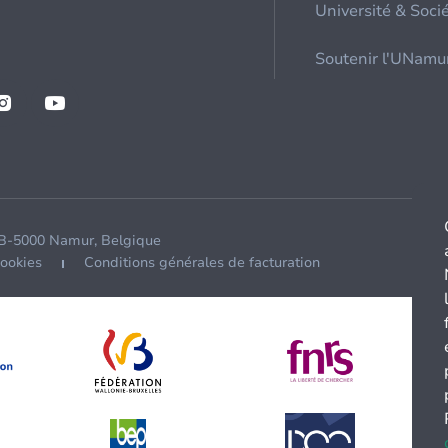
Université & Soci
Soutenir l'UNamu
 B-5000 Namur, Belgique
cookies
Conditions générales de facturation