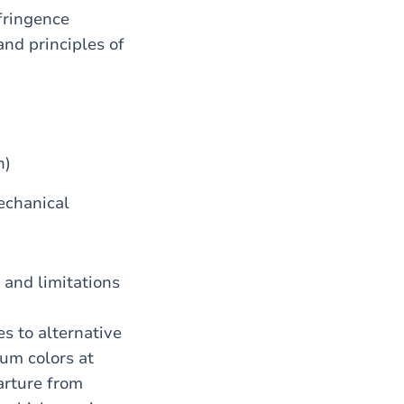
fringence
and principles of
n)
mechanical
s and limitations
s to alternative
rum colors at
arture from