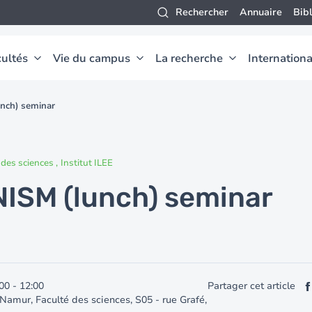
Rechercher
Annuaire
Bib
ultés
Vie du campus
La recherche
Internationa
nch) seminar
 des sciences
Institut ILEE
NISM (lunch) seminar
00
-
12:00
Partager cet article
 Namur, Faculté des sciences, S05 - rue Grafé,