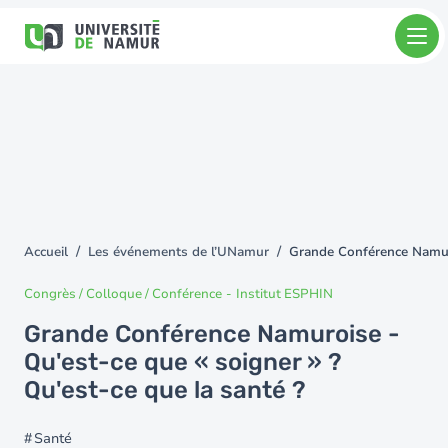
Aller au contenu principal
Aller
au
contenu
principal
Accueil
Les événements de l’UNamur
Grande Conférence Namuro
You
are
Congrès / Colloque / Conférence
-
Institut ESPHIN
here
Grande Conférence Namuroise -
Qu'est-ce que « soigner » ?
Qu'est-ce que la santé ?
Santé