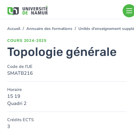
Aller au contenu principal
Aller
au
contenu
principal
Accueil
Annuaire des formations
Unités d'enseignement suppl
You
are
COURS
2024-2025
here
Topologie générale
Code de l'UE
SMATB216
Horaire
15 19
Quadri 2
Crédits ECTS
3