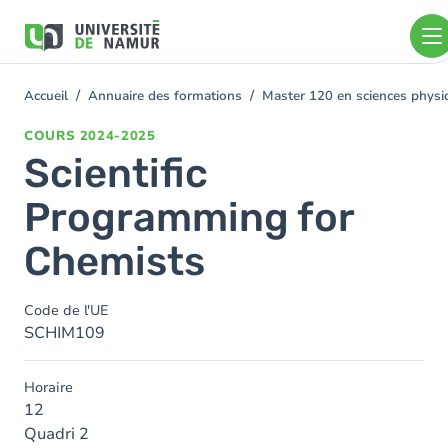
Aller au contenu principal
Aller
au
contenu
principal
Accueil
Annuaire des formations
Master 120 en sciences physiq
You
are
COURS
2024-2025
here
Scientific
Programming for
Chemists
Code de l'UE
SCHIM109
Horaire
12
Quadri 2