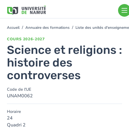
Aller au contenu principal
Aller
au
contenu
principal
Accueil
Annuaire des formations
Liste des unités d'enseignem
You
are
COURS
2026-2027
here
Science et religions :
histoire des
controverses
Code de l'UE
UNAM0062
Horaire
24
Quadri 2