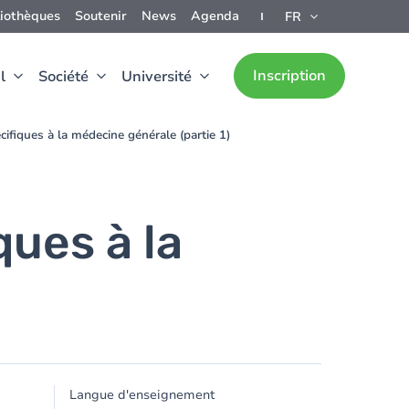
liothèques
Soutenir
News
Agenda
FR
Inscription
l
Société
Université
ifiques à la médecine générale (partie 1)
ues à la
Langue d'enseignement