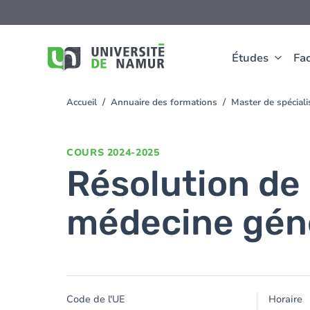
Aller au contenu principal
Aller
au
contenu
principal
Études
Fac
Accueil
Annuaire des formations
Master de spécial
You
are
here
COURS
2024-2025
Résolution de 
médecine génér
Code de l'UE
Horaire