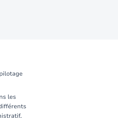
pilotage
ns les
différents
stratif,