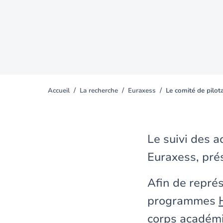
Accueil
La recherche
Euraxess
Le comité de pil
You
are
here
Le suivi des 
Euraxess, pré
Afin de représ
programmes
corps académiq