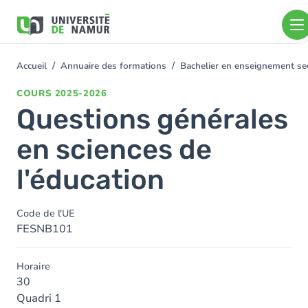
Aller au contenu principal
Aller
au
contenu
principal
Accueil
Annuaire des formations
Bachelier en enseignement se
You
are
COURS
2025-2026
here
Questions générales
en sciences de
l'éducation
Code de l'UE
FESNB101
Horaire
30
Quadri 1