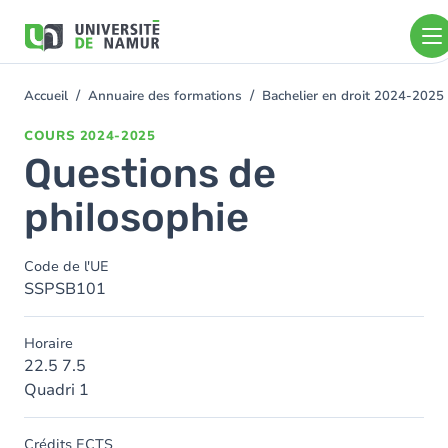
Aller au contenu principal
Aller
au
contenu
principal
Accueil
Annuaire des formations
Bachelier en droit 2024-2025
You
are
COURS
2024-2025
here
Questions de
philosophie
Code de l'UE
SSPSB101
Horaire
22.5 7.5
Quadri 1
Crédits ECTS