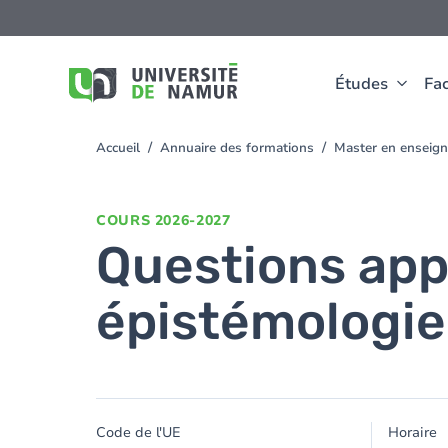
Aller au contenu principal
Aller
au
contenu
principal
Études
Fac
Accueil
Annuaire des formations
Master en enseign
You
are
here
COURS
2026-2027
Questions app
épistémologie 
Code de l'UE
Horaire