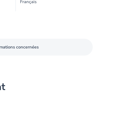
Français
mations concernées
nt