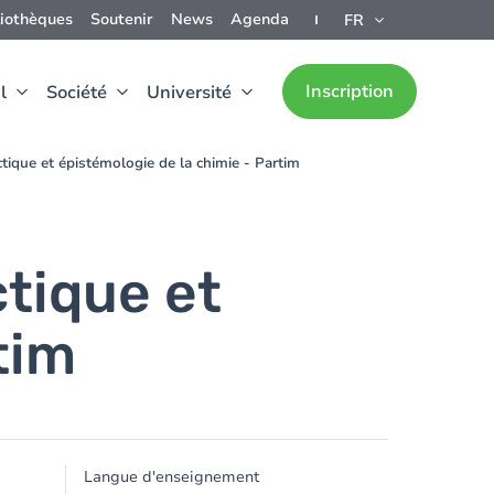
liothèques
Soutenir
News
Agenda
FR
Inscription
l
Société
Université
tique et épistémologie de la chimie - Partim
tique et
tim
Langue d'enseignement