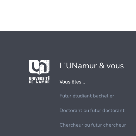
L'UNamur & vous
Vous êtes...
Futur étudiant bachelier
Doctorant ou futur doctorant
Chercheur ou futur chercheur