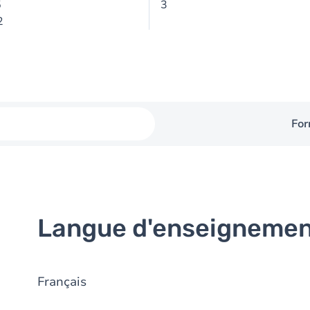
5
3
2
For
Langue d'enseigneme
Français