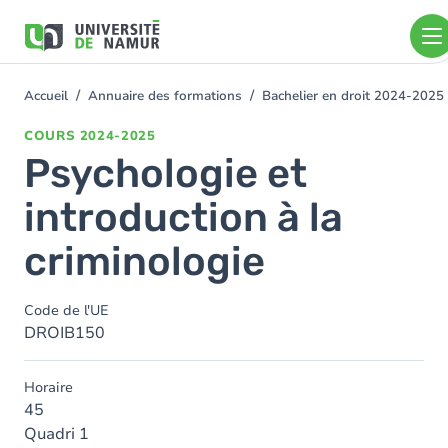
Aller au contenu principal
Aller
au
contenu
principal
Accueil
Annuaire des formations
Bachelier en droit 2024-2025
You
are
COURS
2024-2025
here
Psychologie et
introduction à la
criminologie
Code de l'UE
DROIB150
Horaire
45
Quadri 1