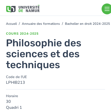
Aller au contenu principal
Aller
au
contenu
principal
Accueil
Annuaire des formations
Bachelier en droit 2024-2025
You
are
COURS
2024-2025
here
Philosophie des
sciences et des
techniques
Code de l'UE
LPHIB213
Horaire
30
Quadri 1