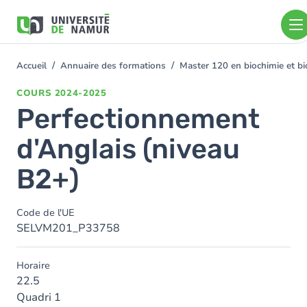
Aller au contenu principal
Aller
au
contenu
principal
Accueil
Annuaire des formations
Master 120 en biochimie et bio
You
are
COURS
2024-2025
here
Perfectionnement
d'Anglais (niveau
B2+)
Code de l'UE
SELVM201_P33758
Horaire
22.5
Quadri 1