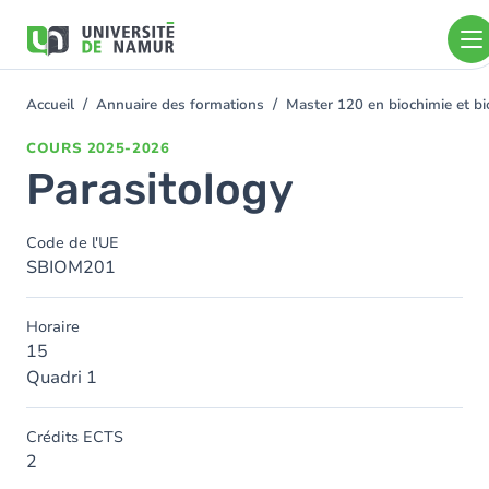
Aller au contenu principal
Aller
au
contenu
principal
Accueil
Annuaire des formations
Master 120 en biochimie et bio
You
are
COURS
2025-2026
here
Parasitology
Code de l'UE
SBIOM201
Horaire
15
Quadri 1
Crédits ECTS
2