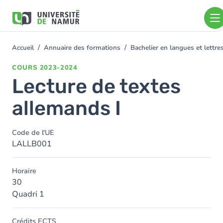
Aller au contenu principal
Aller
au
contenu
principal
Accueil
Annuaire des formations
Bachelier en langues et lett
You
are
COURS
2023-2024
here
Lecture de textes
allemands I
Code de l'UE
LALLB001
Horaire
30
Quadri 1
Crédits ECTS