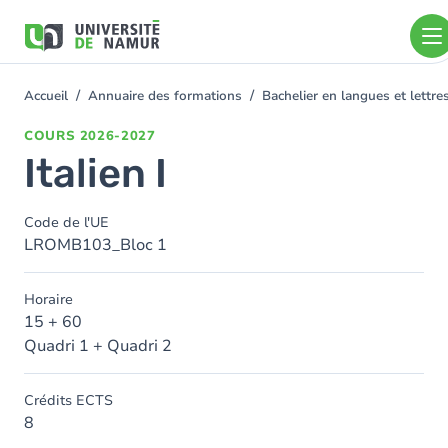
Aller au contenu principal
Aller
au
contenu
principal
Accueil
Annuaire des formations
Bachelier en langues et lettr
You
are
COURS
2026-2027
here
Italien I
Code de l'UE
LROMB103_Bloc 1
Horaire
15 + 60
Quadri 1 + Quadri 2
Crédits ECTS
8