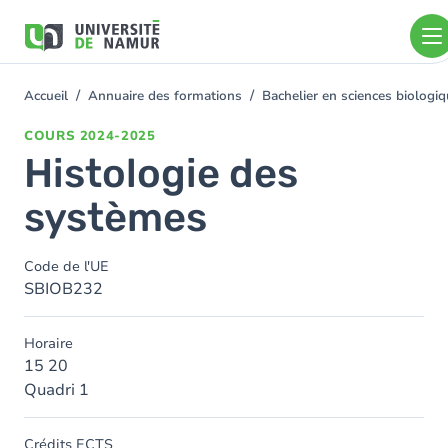
Aller au contenu principal
Aller
au
contenu
principal
Accueil
Annuaire des formations
Bachelier en sciences biolog
You
are
COURS
2024-2025
here
Histologie des
systèmes
Code de l'UE
SBIOB232
Horaire
15 20
Quadri 1
Crédits ECTS