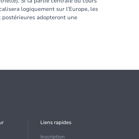
rielle). Si la partie centrale du cours
calisera logiquement sur l’Europe, les
t postérieures adopteront une
ur
Liens rapides
Inscription