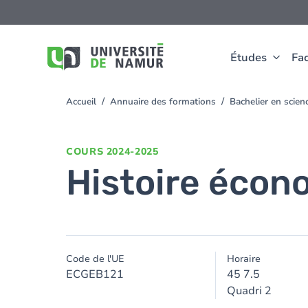
Aller au contenu principal
Aller
au
contenu
principal
Études
Fac
Accueil
Annuaire des formations
Bachelier en scien
You
are
here
COURS
2024-2025
Histoire écon
Code de l'UE
Horaire
ECGEB121
45 7.5
Quadri 2