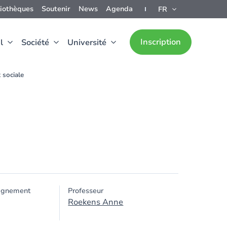
liothèques
Soutenir
News
Agenda
FR
Inscription
l
Société
Université
 sociale
ignement
Professeur
Roekens Anne