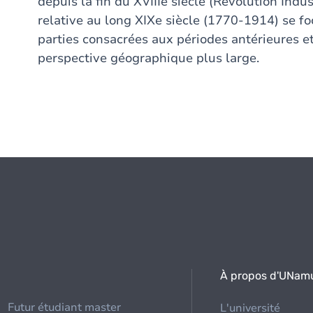
depuis la fin du XVIIIe siècle (Révolution Indust
relative au long XIXe siècle (1770-1914) se fo
parties consacrées aux périodes antérieures e
perspective géographique plus large.
À propos d'UNam
Futur étudiant master
L'université