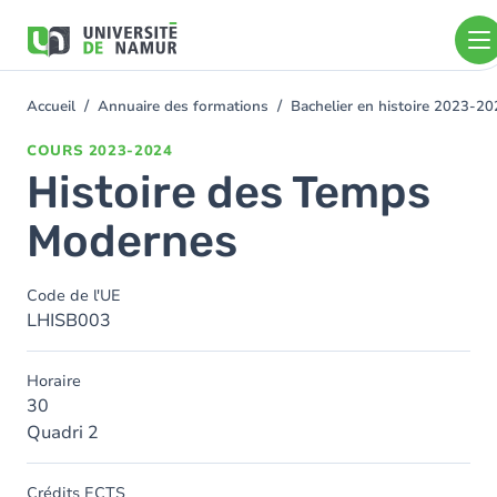
Aller au contenu principal
Aller
au
contenu
principal
Accueil
Annuaire des formations
Bachelier en histoire 2023-2
You
are
COURS
2023-2024
here
Histoire des Temps
Modernes
Code de l'UE
LHISB003
Horaire
30
Quadri 2
Crédits ECTS