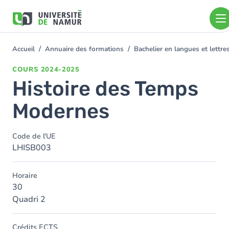
Aller au contenu principal
Aller
au
contenu
principal
Accueil
Annuaire des formations
Bachelier en langues et lett
You
are
COURS
2024-2025
here
Histoire des Temps
Modernes
Code de l'UE
LHISB003
Horaire
30
Quadri 2
Crédits ECTS