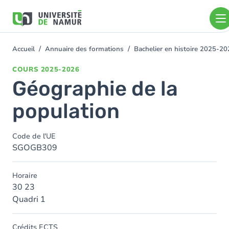
Aller au contenu principal
Aller
au
contenu
principal
Accueil
Annuaire des formations
Bachelier en histoire 2025-2
You
are
COURS
2025-2026
here
Géographie de la
population
Code de l'UE
SGOGB309
Horaire
30 23
Quadri 1
Crédits ECTS