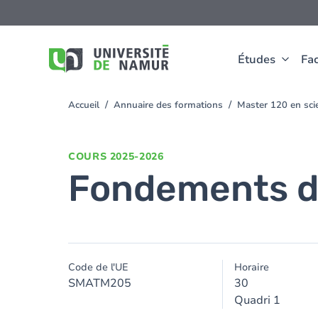
Aller au contenu principal
Aller
au
contenu
principal
Études
Fac
Accueil
Annuaire des formations
Master 120 en sci
You
are
here
COURS
2025-2026
Fondements d
Code de l'UE
Horaire
SMATM205
30
Quadri 1