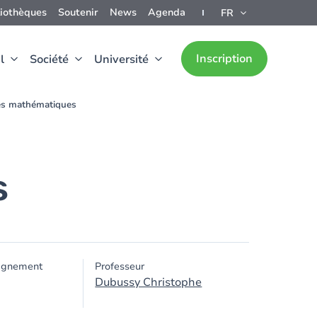
liothèques
Soutenir
News
Agenda
FR
Inscription
l
Société
Université
s mathématiques
s
ignement
Professeur
Dubussy Christophe