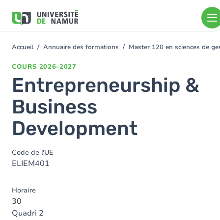
Aller au contenu principal
Aller
au
contenu
principal
Accueil
Annuaire des formations
Master 120 en sciences de g
You
are
COURS
2026-2027
here
Entrepreneurship &
Business
Development
Code de l'UE
ELIEM401
Horaire
30
Quadri 2