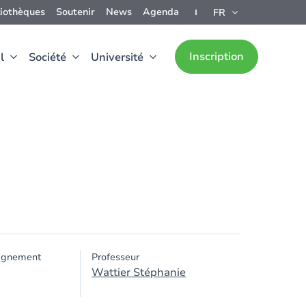
liothèques
Soutenir
News
Agenda
FR
Inscription
l
Société
Université
ignement
Professeur
Wattier Stéphanie