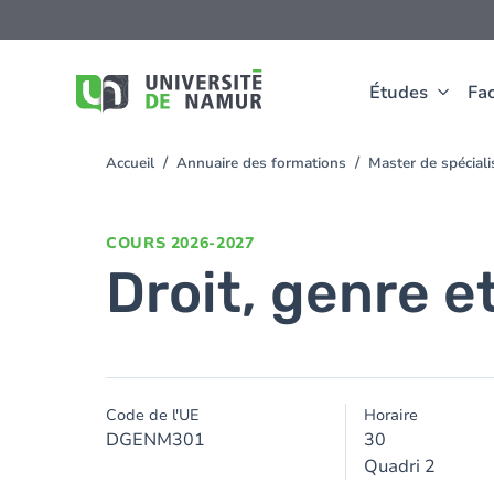
Aller au contenu principal
Aller
au
contenu
principal
Études
Fac
Accueil
Annuaire des formations
Master de spécial
You
are
here
COURS
2026-2027
Droit, genre e
Code de l'UE
Horaire
DGENM301
30
Quadri 2