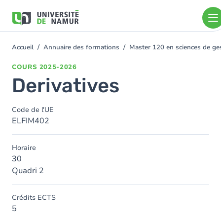
Aller au contenu principal
Aller
au
contenu
principal
Accueil
Annuaire des formations
Master 120 en sciences de ges
You
are
COURS
2025-2026
here
Derivatives
Code de l'UE
ELFIM402
Horaire
30
Quadri 2
Crédits ECTS
5