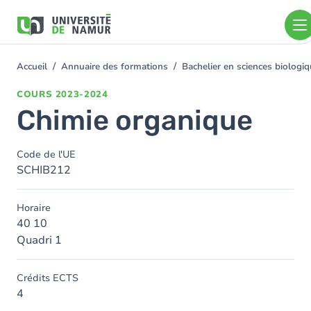
Aller au contenu principal
Aller
au
contenu
principal
Accueil
Annuaire des formations
Bachelier en sciences biolog
You
are
COURS
2023-2024
here
Chimie organique
Code de l'UE
SCHIB212
Horaire
40 10
Quadri 1
Crédits ECTS
4