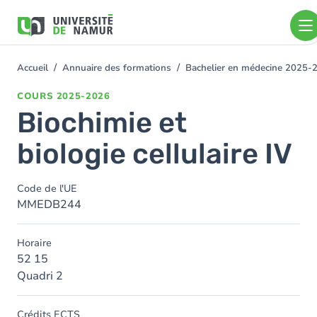
Aller au contenu principal
Aller
au
contenu
principal
Accueil
Annuaire des formations
Bachelier en médecine 2025-
You
are
COURS
2025-2026
here
Biochimie et
biologie cellulaire IV
Code de l'UE
MMEDB244
Horaire
52 15
Quadri 2
Crédits ECTS