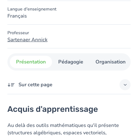
Langue d'enseignement
Français
Professeur
Sartenaer Annick
Présentation
Pédagogie
Organisation
Sur cette page
Acquis d'apprentissage
Acquis d'apprentissage
Objectifs
Contenu
Au delà des outils mathématiques qu'il présente
(structures algébriques, espaces vectoriels,
Table des matières