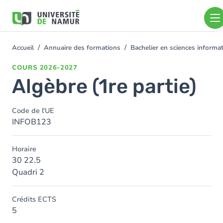
Aller au contenu principal
Aller
au
contenu
principal
Accueil
Annuaire des formations
Bachelier en sciences inform
You
are
COURS
2026-2027
here
Algèbre (1re partie)
Code de l'UE
INFOB123
Horaire
30 22.5
Quadri 2
Crédits ECTS
5