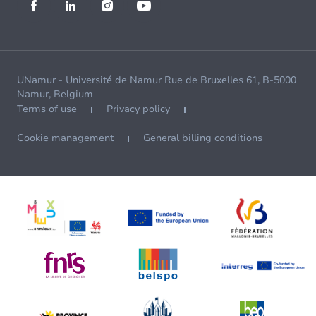
UNamur - Université de Namur Rue de Bruxelles 61, B-5000
Namur, Belgium
Terms of use
Privacy policy
Cookie management
General billing conditions