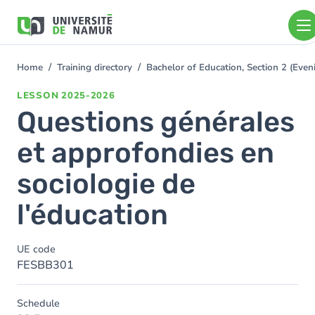
Skip to main content
Skip
to
main
content
Home
Training directory
Bachelor of Education, Section 2 (Ev
You
are
LESSON
2025-2026
here
Questions générales
et approfondies en
sociologie de
l'éducation
UE code
FESBB301
Schedule