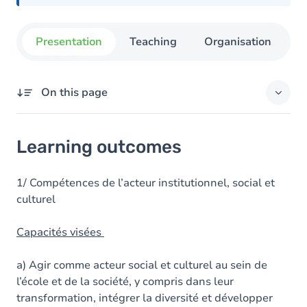
Presentation
Teaching
Organisation
On this page
Learning outcomes
Learning outcomes
Goals
Content
1/ Compétences de l’acteur institutionnel, social et
culturel
Table of contents
Capacités visées
a) Agir comme acteur social et culturel au sein de
l’école et de la société, y compris dans leur
transformation, intégrer la diversité et développer