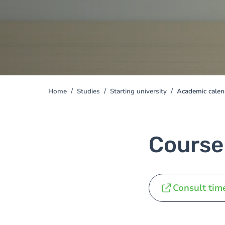
Home
Studies
Starting university
Academic calen
You
are
here
Course
Consult tim