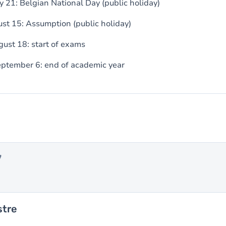
y 21: Belgian National Day (public holiday)
ust 15: Assumption (public holiday)
ust 18: start of exams
ptember 6: end of academic year
7
stre