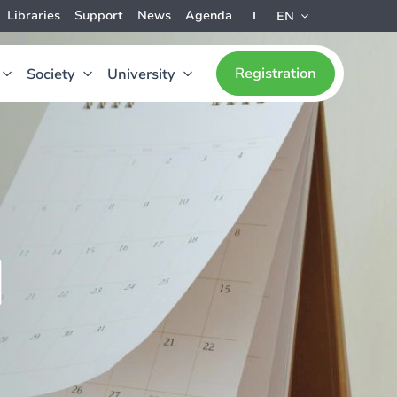
Libraries
Support
News
Agenda
EN
Registration
Society
University
d