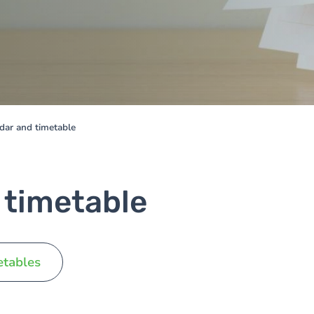
dar and timetable
 timetable
etables