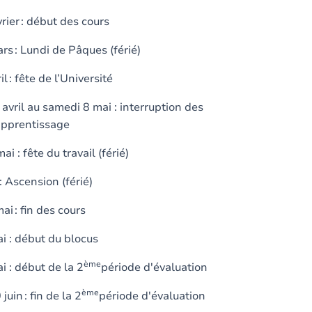
vrier : début des cours
rs : Lundi de Pâques (férié)
il : fête de l’Université
avril au samedi 8 mai : interruption des
'apprentissage
mai : fête du travail (férié)
: Ascension (férié)
i : fin des cours
i : début du blocus
ème
i : début de la 2
période d'évaluation
ème
juin : fin de la 2
période d'évaluation