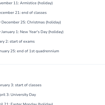
ember 11: Armistice (holiday)
cember 21: end of classes
December 25: Christmas (holiday)
anuary 1: New Year's Day (holiday)
ary 2: start of exams
nuary 25: end of 1st quadrennium
uary 3: start of classes
ril 3: University Day
l 21: Easter Monday (holiday)