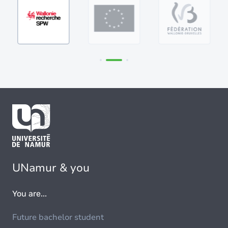
Image
Image
Image
UNamur & you
You are...
Future bachelor student