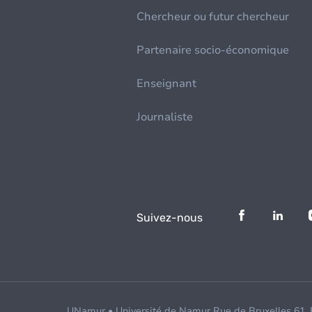
Chercheur ou futur chercheur
Partenaire socio-économique
Enseignant
Journaliste
Suivez-nous
UNamur • Université de Namur Rue de Bruxelles 61,