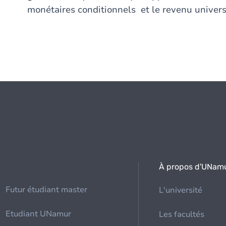
monétaires conditionnels et le revenu univers
À propos d'UNam
Futur étudiant master
L'université
Etudiant UNamur
Les facultés