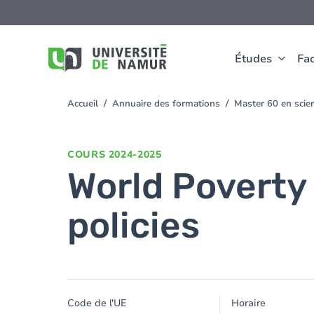
Aller au contenu principal
Aller
au
contenu
principal
Études
Fac
Accueil
Annuaire des formations
Master 60 en sci
You
are
here
COURS
2024-2025
World Poverty 
policies
Code de l'UE
Horaire