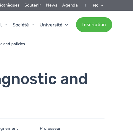
liothèques
Soutenir
News
Agenda
FR
Inscription
l
Société
Université
c and policies
agnostic and
ignement
Professeur