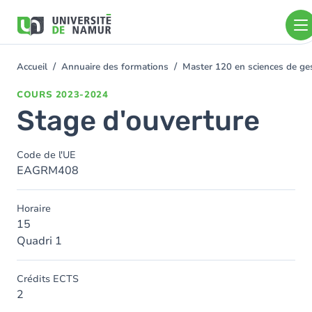
Aller au contenu principal
Aller
au
contenu
principal
Accueil
Annuaire des formations
Master 120 en sciences de ges
You
are
COURS
2023-2024
here
Stage d'ouverture
Code de l'UE
EAGRM408
Horaire
15
Quadri 1
Crédits ECTS
2