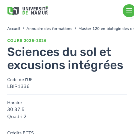
Aller au contenu principal
Aller
au
contenu
principal
Accueil
Annuaire des formations
Master 120 en biologie des or
You
are
COURS
2025-2026
here
Sciences du sol et
excusions intégrées
Code de l'UE
LBIR1336
Horaire
30 37.5
Quadri 2
Crédits ECTS