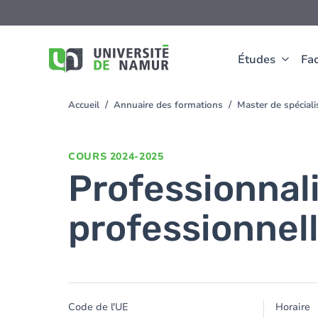
Aller au contenu principal
Aller
au
contenu
principal
Études
Fac
Accueil
Annuaire des formations
Master de spécial
You
are
here
COURS
2024-2025
Professionnali
professionnel
Code de l'UE
Horaire