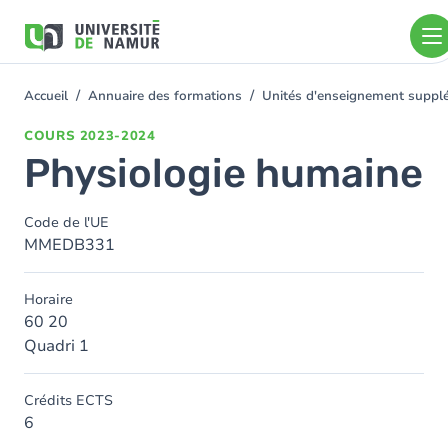
Aller au contenu principal
Aller
au
contenu
principal
Accueil
Annuaire des formations
Unités d'enseignement suppl
You
are
COURS
2023-2024
here
Physiologie humaine
Code de l'UE
MMEDB331
Horaire
60 20
Quadri 1
Crédits ECTS
6