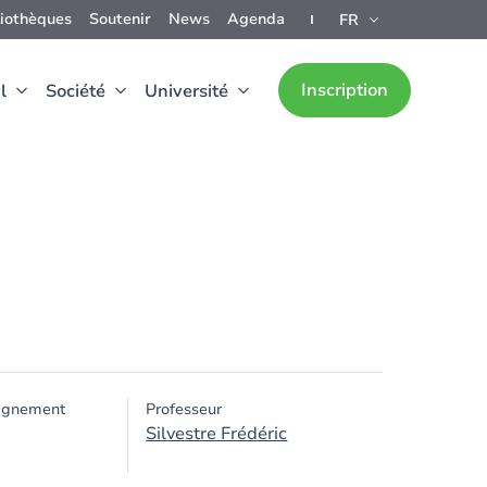
liothèques
Soutenir
News
Agenda
FR
Inscription
l
Société
Université
ignement
Professeur
Silvestre Frédéric