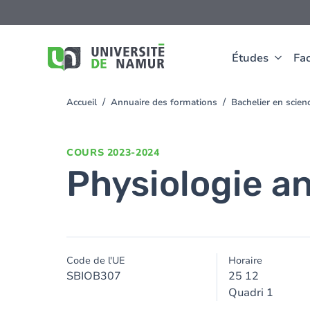
Aller au contenu principal
Aller
au
contenu
principal
Études
Fac
Accueil
Annuaire des formations
Bachelier en scie
You
are
here
COURS
2023-2024
Physiologie an
Code de l'UE
Horaire
SBIOB307
25 12
Quadri 1