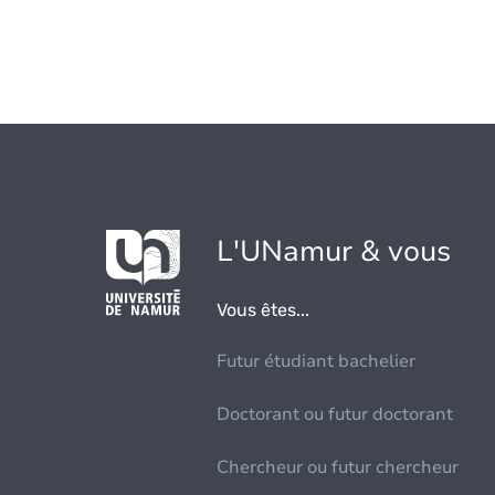
L'UNamur & vous
Vous êtes...
Futur étudiant bachelier
Doctorant ou futur doctorant
Chercheur ou futur chercheur