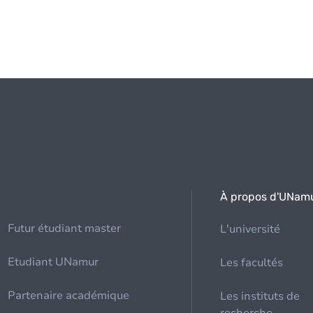
À propos d'UNam
Futur étudiant master
L'université
Etudiant UNamur
Les facultés
Partenaire académique
Les instituts de