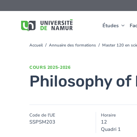
Aller au contenu principal
Aller
au
contenu
principal
Études
Fac
Accueil
Annuaire des formations
Master 120 en sci
You
are
here
COURS
2025-2026
Philosophy of 
Code de l'UE
Horaire
SSPSM203
12
Quadri 1