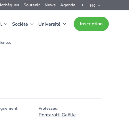
liothèques
Soutenir
News
Agenda
FR
Inscription
l
Société
Université
ciences
ignement
Professeur
Pontarotti Gaëlle