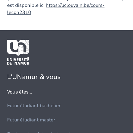
est disponible ici
https://uclouvain.be/cours-
lecon2310
L'UNamur & vous
Vous êtes...
Futur étudiant bachelier
Futur étudiant master