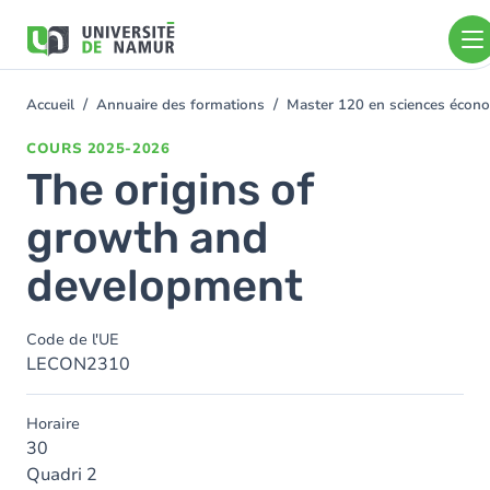
Aller au contenu principal
Aller
au
contenu
principal
Accueil
Annuaire des formations
Master 120 en sciences économ
You
are
COURS
2025-2026
here
The origins of
growth and
development
Code de l'UE
LECON2310
Horaire
30
Quadri 2