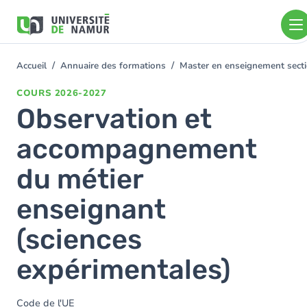
Aller au contenu principal
Aller
au
contenu
principal
Accueil
Annuaire des formations
Master en enseignement sect
You
are
COURS
2026-2027
here
Observation et
accompagnement
du métier
enseignant
(sciences
expérimentales)
Code de l'UE