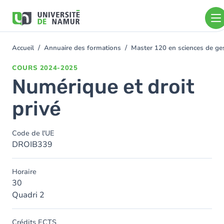
Aller au contenu principal
Aller
au
contenu
principal
Accueil
Annuaire des formations
Master 120 en sciences de gest
You
are
COURS
2024-2025
here
Numérique et droit
privé
Code de l'UE
DROIB339
Horaire
30
Quadri 2
Crédits ECTS