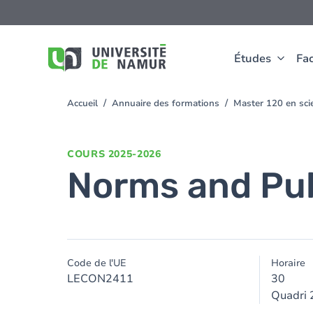
Aller au contenu principal
Aller
au
contenu
principal
Études
Fac
Accueil
Annuaire des formations
Master 120 en scie
You
are
here
COURS
2025-2026
Norms and Pub
Code de l'UE
Horaire
LECON2411
30
Quadri 