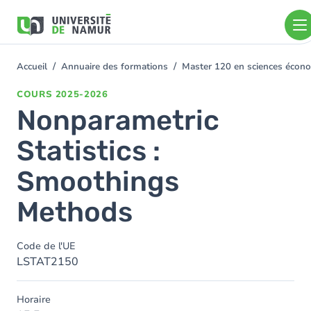
Aller au contenu principal
Aller
au
contenu
principal
Accueil
Annuaire des formations
Master 120 en sciences économ
You
are
COURS
2025-2026
here
Nonparametric
Statistics :
Smoothings
Methods
Code de l'UE
LSTAT2150
Horaire