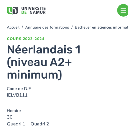
Aller au contenu principal
Aller
au
contenu
principal
Accueil
Annuaire des formations
Bachelier en sciences inform
You
are
COURS
2023-2024
here
Néerlandais 1
(niveau A2+
minimum)
Code de l'UE
IELVB111
Horaire
30
Quadri 1 + Quadri 2