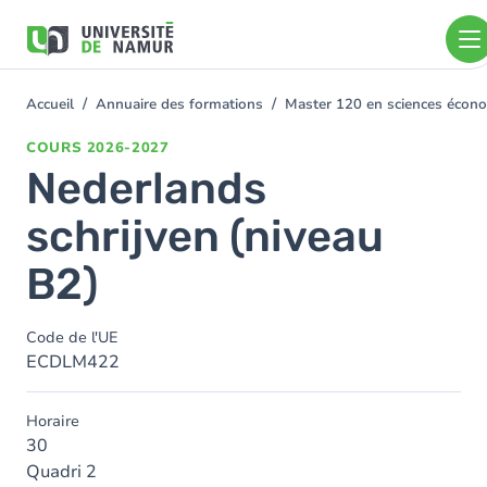
Aller au contenu principal
Aller
au
contenu
principal
Accueil
Annuaire des formations
Master 120 en sciences écono
You
are
COURS
2026-2027
here
Nederlands
schrijven (niveau
B2)
Code de l'UE
ECDLM422
Horaire
30
Quadri 2