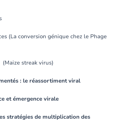
s
on génique chez le Phage
eak virus)
entés : le réassortiment viral
èce et émergence virale
ses stratégies de multiplication des