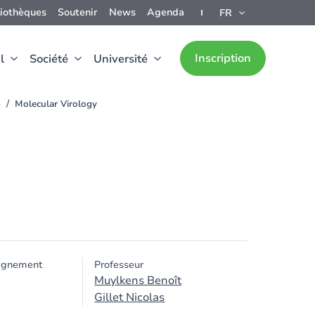
liothèques
Soutenir
News
Agenda
FR
Inscription
l
Société
Université
5
Molecular Virology
ignement
Professeur
Muylkens Benoît
Gillet Nicolas