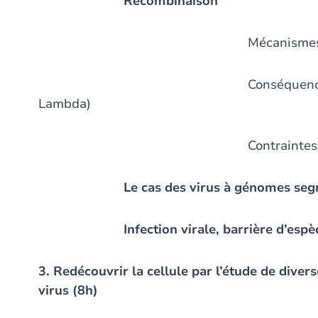
Recombinaison
Mécanisme
Conséquences (La conversi
Lambda)
Contraintes (Maize str
Le cas des virus à génomes segm
Infection virale, barrière d’esp
3. Redécouvrir la cellule par l’étude de diver
virus (8h)