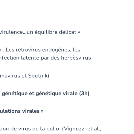
 virulence…un équilibre délicat »
: Les rétrovirus endogènes, les
nfection latente par des herpèsvirus
amavirus et Sputnik)
é génétique et génétique virale (3h)
ulations virales »
on de virus de la polio (Vignuzzi et al.,