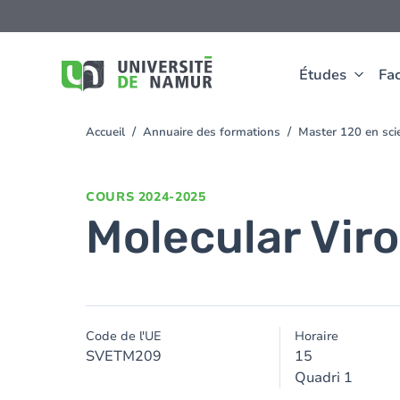
Aller au contenu principal
Aller
au
contenu
principal
Études
Fac
Accueil
Annuaire des formations
Master 120 en scie
You
are
here
COURS
2024-2025
Molecular Vir
Code de l'UE
Horaire
SVETM209
15
Quadri 1