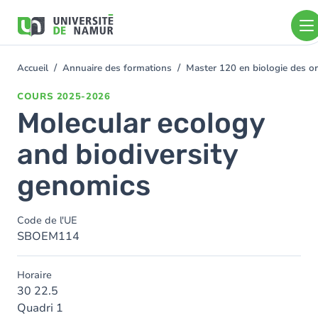
Aller au contenu principal
Aller
au
contenu
principal
Accueil
Annuaire des formations
Master 120 en biologie des or
You
are
COURS
2025-2026
here
Molecular ecology
and biodiversity
genomics
Code de l'UE
SBOEM114
Horaire
30 22.5
Quadri 1