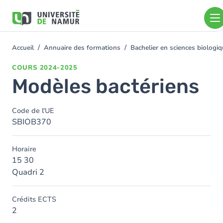
Aller au contenu principal
Aller
au
contenu
principal
Accueil
Annuaire des formations
Bachelier en sciences biolog
You
are
COURS
2024-2025
here
Modèles bactériens
Code de l'UE
SBIOB370
Horaire
15 30
Quadri 2
Crédits ECTS
2